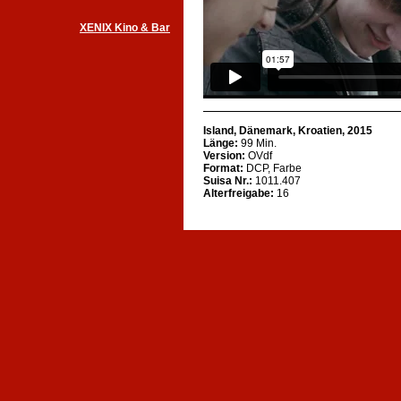
XENIX Kino & Bar
Island, Dänemark, Kroatien, 2015
Länge:
99 Min.
Version:
OVdf
Format:
DCP, Farbe
Suisa Nr.:
1011.407
Alterfreigabe:
16