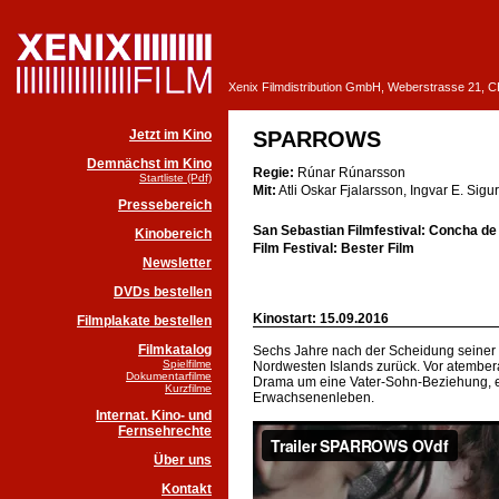
Xenix Filmdistribution GmbH, Weberstrasse 21, 
Jetzt im Kino
SPARROWS
Demnächst im Kino
Regie:
Rúnar Rúnarsson
Startliste (Pdf)
Mit:
Atli Oskar Fjalarsson, Ingvar E. Sigur
Pressebereich
San Sebastian Filmfestival: Concha de 
Kinobereich
Film Festival: Bester Film
Newsletter
DVDs bestellen
Kinostart: 15.09.2016
Filmplakate bestellen
Filmkatalog
Sechs Jahre nach der Scheidung seiner El
Spielfilme
Nordwesten Islands zurück. Vor atembera
Dokumentarfilme
Drama um eine Vater-Sohn-Beziehung, e
Kurzfilme
Erwachsenenleben.
Internat. Kino- und
Fernsehrechte
Über uns
Kontakt