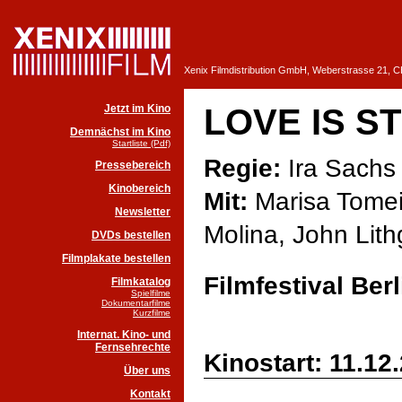
Xenix Filmdistribution GmbH, Weberstrasse 21, 
Jetzt im Kino
LOVE IS S
Demnächst im Kino
Startliste (Pdf)
Regie:
Ira Sachs
Pressebereich
Kinobereich
Mit:
Marisa Tomei,
Newsletter
Molina, John Lit
DVDs bestellen
Filmplakate bestellen
Filmfestival Ber
Filmkatalog
Spielfilme
Dokumentarfilme
Kurzfilme
Internat. Kino- und
Fernsehrechte
Kinostart: 11.12
Über uns
Kontakt