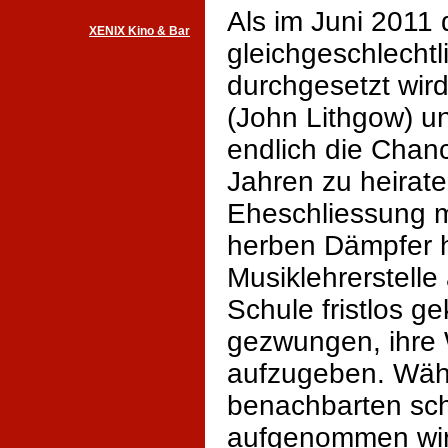
Als im Juni 2011 
XENIX Kino & Bar
gleichgeschlecht
durchgesetzt wi
(John Lithgow) u
endlich die Cha
Jahren zu heirate
Eheschliessung 
herben Dämpfer 
Musiklehrerstelle
Schule fristlos ge
gezwungen, ihre
aufzugeben. Wäh
benachbarten sch
aufgenommen wir