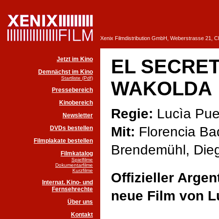
Xenix Filmdistribution GmbH, Weberstrasse 21, 
Jetzt im Kino
EL SECRE
Demnächst im Kino
Startliste (Pdf)
WAKOLDA
Pressebereich
Kinobereich
Regie:
Lucìa Pu
Newsletter
Mit:
Florencia Ba
DVDs bestellen
Filmplakate bestellen
Brendemühl, Dieg
Filmkatalog
Spielfilme
Dokumentarfilme
Kurzfilme
Offizieller Arge
Internat. Kino- und
Fernsehrechte
neue Film von L
Über uns
Kontakt