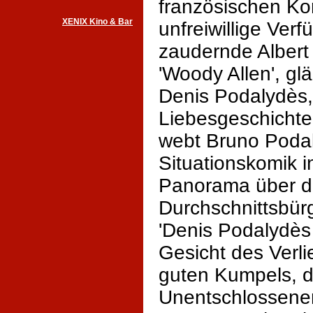
französischen Ko
XENIX Kino & Bar
unfreiwillige Ver
zaudernde Albert 
'Woody Allen', gl
Denis Podalydès, v
Liebesgeschichten
webt Bruno Poda
Situationskomik i
Panorama über d
Durchschnittsbürg
'Denis Podalydès 
Gesicht des Verli
guten Kumpels, d
Unentschlossenen…