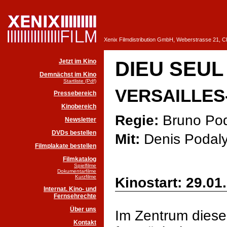
Xenix Filmdistribution GmbH, Weberstrasse 21, 
Jetzt im Kino
DIEU SEUL
Demnächst im Kino
Startliste (Pdf)
VERSAILLES
Pressebereich
Kinobereich
Regie:
Bruno Pod
Newsletter
DVDs bestellen
Mit:
Denis Podalyd
Filmplakate bestellen
Filmkatalog
Spielfilme
Dokumentarfilme
Kurzfilme
Kinostart: 29.01
Internat. Kino- und
Fernsehrechte
Über uns
Im Zentrum dieser
Kontakt