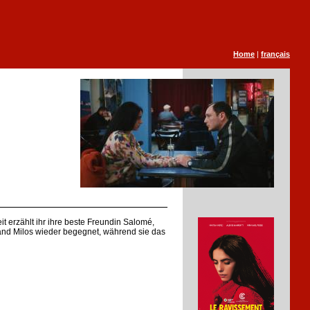
Home
|
français
it erzählt ihr ihre beste Freundin Salomé,
tand Milos wieder begegnet, während sie das