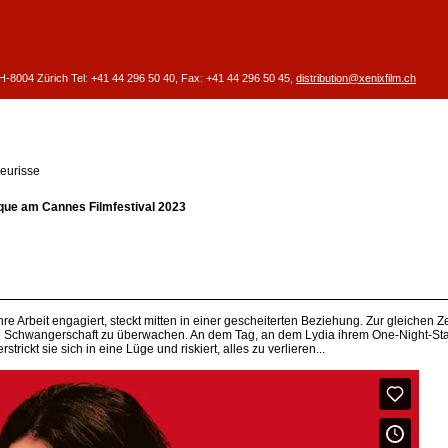
CH-8004 Zürich
Tel: +41 44 296 50 40,
Fax: +41 44 296 50 45,
distribution@xenixfilm.ch
Meurisse
ique am Cannes Filmfestival 2023
re Arbeit engagiert, steckt mitten in einer gescheiterten Beziehung. Zur gleichen Ze
 ihre Schwangerschaft zu überwachen. An dem Tag, an dem Lydia ihrem One-Night-S
trickt sie sich in eine Lüge und riskiert, alles zu verlieren...