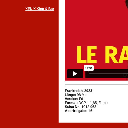
XENIX Kino & Bar
Frankreich, 2023
Länge:
98 Min.
Version:
Fd
Format:
DCP, 1:1,85, Farbe
Suisa Nr.:
1018.963
Alterfreigabe:
16