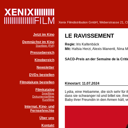
Xenix Filmdistribution GmbH, Weberstrasse 21, 
Jetzt im Kino
LE RAVISSEMENT
Demnächst im Kino
Regie:
Iris Kaltenbäck
Startliste (Pdf)
Mit:
Hafsia Herzi, Alexis Manenti, Nina 
Pressebereich
SACD-Preis an der Semaine de la Crit
Kinobereich
Newsletter
DVDs bestellen
Filmplakate bestellen
Kinostart: 11.07.2024
Filmkatalog
Lydia, eine Hebamme, die sich sehr für ih
Spielfilme
dass sie schwanger ist und bittet sie,
Dokumentarfilme
Baby ihrer Freundin in den Armen hält, vers
Kurzfilme
Internat. Kino- und
Fernsehrechte
Über uns
Kontakt