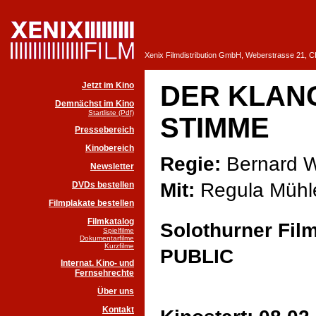
Xenix Filmdistribution GmbH, Weberstrasse 21, 
Jetzt im Kino
DER KLAN
Demnächst im Kino
Startliste (Pdf)
STIMME
Pressebereich
Kinobereich
Regie:
Bernard 
Newsletter
Mit:
Regula Mühle
DVDs bestellen
Filmplakate bestellen
Filmkatalog
Solothurner Fil
Spielfilme
Dokumentarfilme
Kurzfilme
PUBLIC
Internat. Kino- und
Fernsehrechte
Über uns
Kontakt