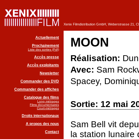
Xenix Filmdistribution GmbH, Weberstrasse 21, 
Actuellement
MOON
Prochainement
Liste des sorties (Pdf)
Réalisation:
Dun
Accès presse
Accès exploitants
Avec:
Sam Rockwe
Newsletter
Spacey, Dominiqu
Commander des DVD
Commander des affiches
Catalogue des films
Sortie: 12 mai 2
Long métrages
Films documentaires
Court-métrages
Droits internationaux
Sam Bell vit depu
A propos des nous
la station lunaire
Contact