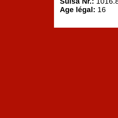
Suisa Nr.:
1016.
Age légal:
16