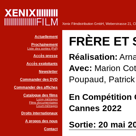
Xenix Filmdistribution GmbH, Weberstrasse 21, 
Actuellement
FRÈRE ET
Prochainement
Liste des sorties (Pdf)
Réalisation:
Arna
Accès presse
Accès exploitants
Avec:
Marion Coti
Newsletter
Poupaud, Patrick 
Commander des DVD
Commander des affiches
En Compétition O
Catalogue des films
Long métrages
Films documentaires
Cannes 2022
Court-métrages
Droits internationaux
A propos des nous
Sortie: 20 mai 2
Contact