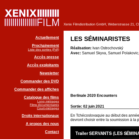
Xenix Filmdistribution GmbH, Weberstrasse 21, 
Actuellement
LES SÉMINARISTES
Prochainement
Réalisation:
Ivan Ostrochovský
Liste des sorties (Pdf)
Avec:
Samuel Skyva, Samuel Polakovic,
Accès presse
Accès exploitants
Newsletter
Commander des DVD
Commander des affiches
Berlinale 2020 Encounters
Catalogue des films
Long métrages
Films documentaires
Sortie: 02 juin 2021
Court-métrages
En Tchécoslovaquie au début des années
Droits internationaux
devront choisir entre la soumission à la po
A propos des nous
Contact