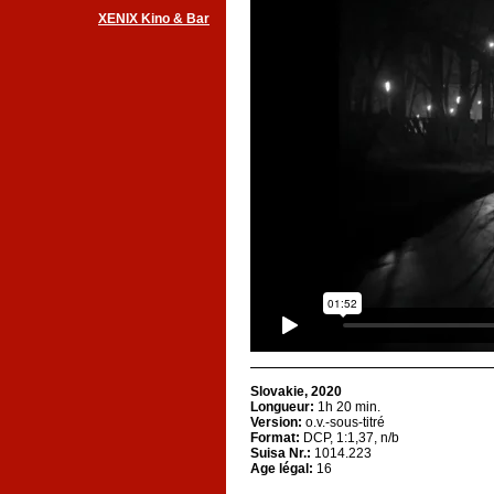
XENIX Kino & Bar
Slovakie, 2020
Longueur:
1h 20 min.
Version:
o.v.-sous-titré
Format:
DCP, 1:1,37, n/b
Suisa Nr.:
1014.223
Age légal:
16