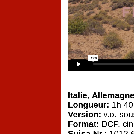
Italie, Allemagn
Longueur:
1h 40
Version:
v.o.-sous
Format:
DCP, cin
Suisa Nr.:
1012.