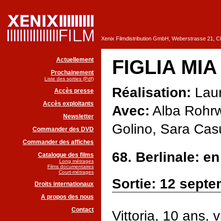
Xenix Filmdistribution GmbH, Weberstrasse 21, 
Actuellement
FIGLIA MIA
Prochainement
Liste des sorties (Pdf)
Réalisation:
Laur
Accès presse
Accès exploitants
Avec:
Alba Rohrw
Newsletter
Golino, Sara Cas
Commander des DVD
Commander des affiches
68. Berlinale: e
Catalogue des films
Long métrages
Films documentaires
Court-métrages
Sortie: 12 sept
Droits internationaux
A propos des nous
Contact
Vittoria, 10 ans,