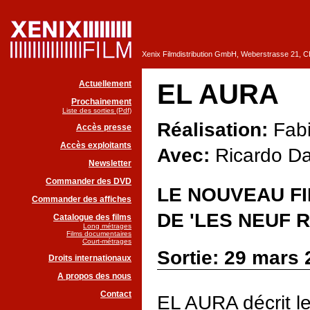
Xenix Filmdistribution GmbH, Weberstrasse 21, 
Actuellement
EL AURA
Prochainement
Liste des sorties (Pdf)
Réalisation:
Fabi
Accès presse
Accès exploitants
Avec:
Ricardo Da
Newsletter
Commander des DVD
LE NOUVEAU FI
Commander des affiches
DE 'LES NEUF R
Catalogue des films
Long métrages
Films documentaires
Court-métrages
Sortie: 29 mars
Droits internationaux
A propos des nous
Contact
EL AURA décrit l