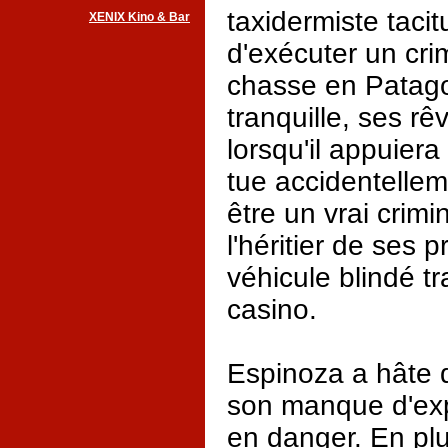
taxidermiste tacit
XENIX Kino & Bar
d'exécuter un cri
chasse en Patago
tranquille, ses rê
lorsqu'il appuier
tue accidentelle
être un vrai crim
l'héritier de ses 
véhicule blindé t
casino.
Espinoza a hâte d
son manque d'exp
en danger. En plus