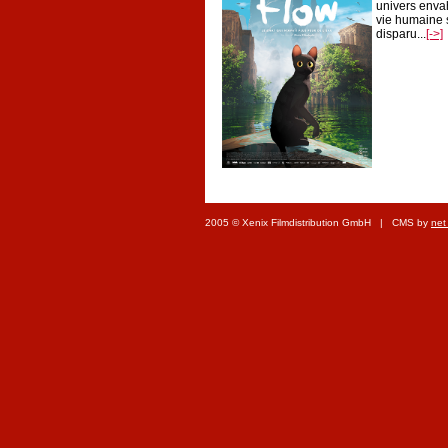
univers envah
vie humaine 
disparu...
[->]
2005 © Xenix Filmdistribution GmbH | CMS by
net