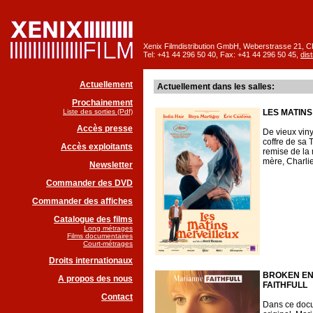
Xenix Filmdistribution GmbH, Weberstrasse 21, 
Tel: +41 44 296 50 40,
Fax: +41 44 296 50 45,
dis
Actuellement
Actuellement dans les salles:
Prochainement
Liste des sorties (Pdf)
LES MATIN
Accès presse
De vieux viny
coffre de sa 
Accès exploitants
remise de la 
mère, Charlie
Newsletter
Commander des DVD
Commander des affiches
Catalogue des films
Long métrages
Films documentaires
Court-métrages
Droits internationaux
BROKEN EN
A propos des nous
FAITHFULL
Contact
Dans ce docu