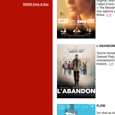
original, Mari
l’objet d’un
XENIX Kino & Bar
« The Ministr
une agence 
fictive...
[->]
L'ABANDON
Tout le mond
Samuel Paty,
connaissent 
histoire...
[->]
FLOW
Un chat se ré